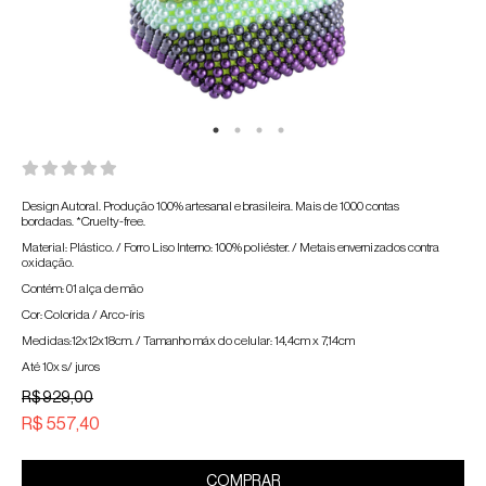
Design Autoral. Produção 100% artesanal e brasileira. Mais de 1000 contas
bordadas. *Cruelty-free.
Material: Plástico. / Forro Liso Interno: 100% poliéster. / Metais envernizados contra
oxidação.
Contém: 01 alça de mão
Cor: Colorida / Arco-íris
Medidas:12x12x18cm. / Tamanho máx do celular: 14,4cm x 7,14cm
Até 10x s/ juros
R$ 929,00
R$ 557,40
COMPRAR