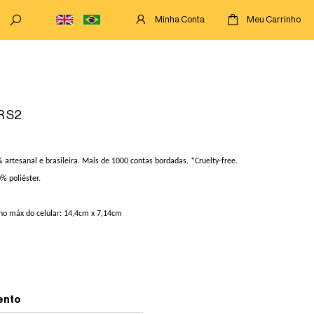
Minha Conta
Meu Carrinho
 S2
 artesanal e brasileira. Mais de 1000 contas bordadas. *Cruelty-free.
0% poliéster.
o máx do celular: 14,4cm x 7,14cm
ento