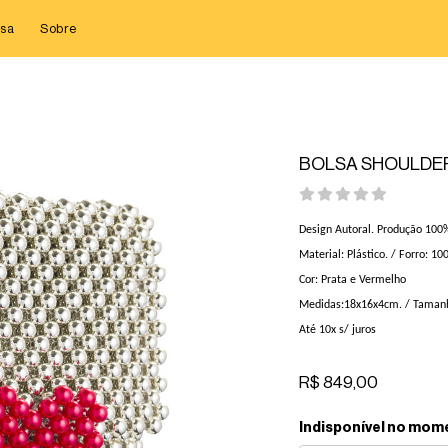
sa
Sobre
BOLSA SHOULDER
Design Autoral. Produção 100%
Material: Plástico. / Forro: 10
Cor: Prata e Vermelho
Medidas:18x16x4cm. / Tamanh
Até 10x s/ juros
R$ 849,00
Indisponível no mom