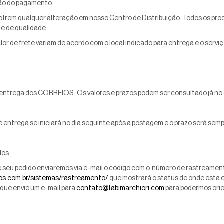
ão do pagamento.
frem qualquer alteração em nosso Centro de Distribuição. Todos os prod
le de qualidade.
lor de frete variam de acordo com o local indicado para entrega e o serviç
e entrega dos CORREIOS . Os valores e prazos podem ser consultado já no 
 entrega se iniciará no dia seguinte após a postagem e o prazo será sem
dos
 seu pedido enviaremos via e-mail o código com o número de rastreament
ios.com.br/sistemas/rastreamento/
que mostrará o status de onde esta o
que envie um e-mail para
contato@fabimarchiori.com
para podermos orie