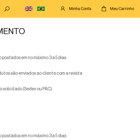
Minha Conta
Meu Carrinho
AMENTO
ão postados em
no máximo 3 a 5 dias
utos são enviados ao cliente com a revista
o solicitado (Sedex ou PAC).
ão postados em
no máximo 3 a 5 dias