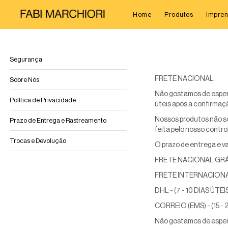
Home
Produtos
Impren
Segurança
FRETE NACIONAL
Sobre Nós
Não gostamos de espera
Política de Privacidade
úteis
após a confirmaç
Nossos produtos não so
Prazo de Entrega e Rastreamento
feita pelo nosso contro
Trocas e Devolução
O prazo de entrega e va
FRETE NACIONAL GRÁ
FRETE INTERNACION
DHL - (7 - 10 DIAS ÚTEI
CORREIO (EMS) - (15 - 
Não gostamos de espera