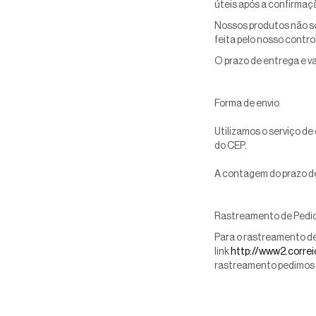
úteis
após a confirmaç
Nossos produtos não so
feita pelo nosso contro
O prazo de entrega e va
Forma de envio
Utilizamos o serviço d
do CEP.
A contagem do prazo de
Rastreamento de Pedi
Para o rastreamento de
link
http://www2.corre
rastreamento pedimos 