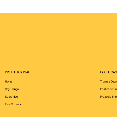
INSTITUCIONAL
POLÍTICAS
Home
Trocas e Dev
Segurança
Política de Pr
Sobre Nós
Prazo de Ent
Fale Conosco