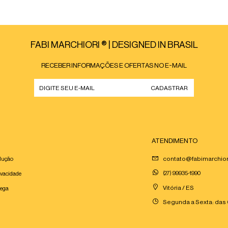
FABI MARCHIORI ® | DESIGNED IN BRASIL
RECEBER INFORMAÇÕES E OFERTAS NO E-MAIL
CADASTRAR
ATENDIMENTO
contato@fabimarchio
olução
(27) 99935-1990
ivacidade
Vitória / ES
rega
Segunda a Sexta: das 