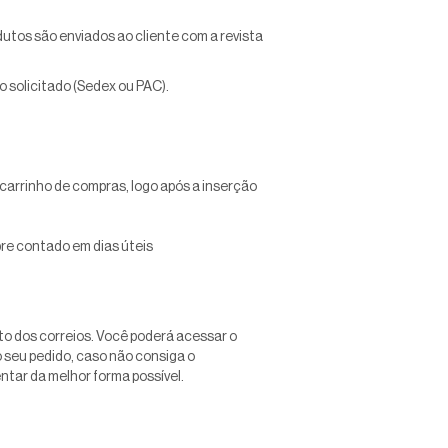
utos são enviados ao cliente com a revista
o solicitado (Sedex ou PAC).
carrinho de compras, logo após a inserção
pre contado em dias úteis
o dos correios. Você poderá acessar o
 seu pedido, caso não consiga o
ntar da melhor forma possível.