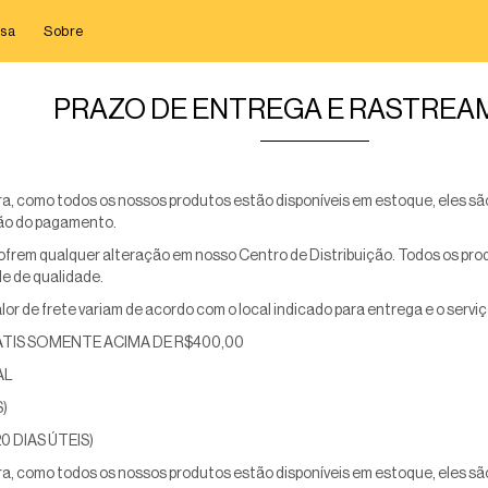
sa
Sobre
PRAZO DE ENTREGA E RASTRE
, como todos os nossos produtos estão disponíveis em estoque, eles s
ão do pagamento.
frem qualquer alteração em nosso Centro de Distribuição. Todos os prod
le de qualidade.
lor de frete variam de acordo com o local indicado para entrega e o serviç
TIS SOMENTE ACIMA DE R$400,00
AL
S)
20 DIAS ÚTEIS)
, como todos os nossos produtos estão disponíveis em estoque, eles s